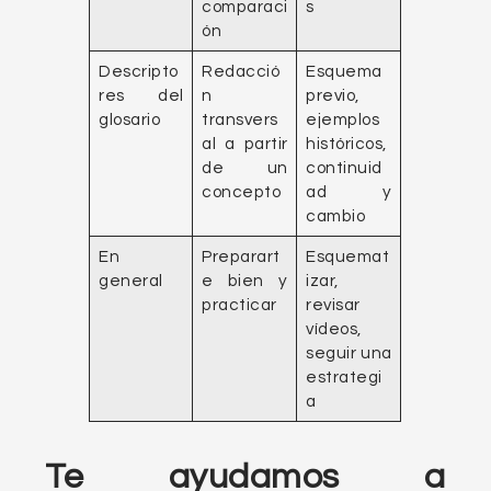
comparaci
s
ón
Descripto
Redacció
Esquema
res del
n
previo,
glosario
transvers
ejemplos
al a partir
históricos,
de un
continuid
concepto
ad y
cambio
En
Preparart
Esquemat
general
e bien y
izar,
practicar
revisar
vídeos,
seguir una
estrategi
a
Te ayudamos a