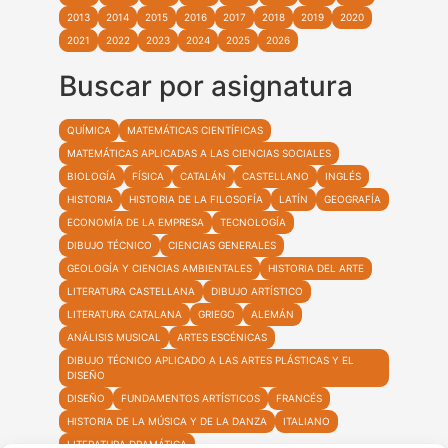
2013
2014
2015
2016
2017
2018
2019
2020
2021
2022
2023
2024
2025
2026
Buscar por asignatura
QUÍMICA
MATEMÁTICAS CIENTÍFICAS
MATEMÁTICAS APLICADAS A LAS CIENCIAS SOCIALES
BIOLOGÍA
FÍSICA
CATALÁN
CASTELLANO
INGLÉS
HISTORIA
HISTORIA DE LA FILOSOFÍA
LATÍN
GEOGRAFÍA
ECONOMÍA DE LA EMPRESA
TECNOLOGÍA
DIBUJO TÉCNICO
CIENCIAS GENERALES
GEOLOGÍA Y CIENCIAS AMBIENTALES
HISTORIA DEL ARTE
LITERATURA CASTELLANA
DIBUJO ARTÍSTICO
LITERATURA CATALANA
GRIEGO
ALEMÁN
ANÁLISIS MUSICAL
ARTES ESCÉNICAS
DIBUJO TÉCNICO APLICADO A LAS ARTES PLÁSTICAS Y EL
DISEÑO
DISEÑO
FUNDAMENTOS ARTÍSTICOS
FRANCÉS
HISTORIA DE LA MÚSICA Y DE LA DANZA
ITALIANO
LITERATURA DRAMÁTICA