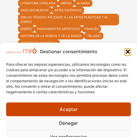
LITERATURA CATALANA
GRIEGO
ALEMÁN
ANÁLISIS MUSICAL
ARTES ESCÉNICAS
DIBUJO TÉCNICO APLICADO A LAS ARTES PLÁSTICAS Y EL
DISEÑO
DISEÑO
FUNDAMENTOS ARTÍSTICOS
FRANCÉS
HISTORIA DE LA MÚSICA Y DE LA DANZA
ITALIANO
LITERATURA DRAMÁTICA
MOVIMIENTOS CULTURALES Y ARTÍSTICOS
Gestionar consentimiento
TÉCNICAS DE EXPRESIÓN GRÁFICO-PLÁSTICA
Para ofrecer las mejores experiencias, utilizamos tecnologías como las
MATEMÁTICASCCSS
MATEMÁTICAS
MATEMÀTIQUES
cookies para almacenar y/o acceder a la información del dispositivo. El
consentimiento de estas tecnologías nos permitirá procesar datos como
el comportamiento de navegación o las identificaciones únicas en este
sitio. No consentir o retirar el consentimiento, puede afectar
negativamente a ciertas características y funciones.
+34 931 60 01 57
+34 602 25 19 05
Aceptar
info@selectividadmiro.com
Denegar
Ver preferencias