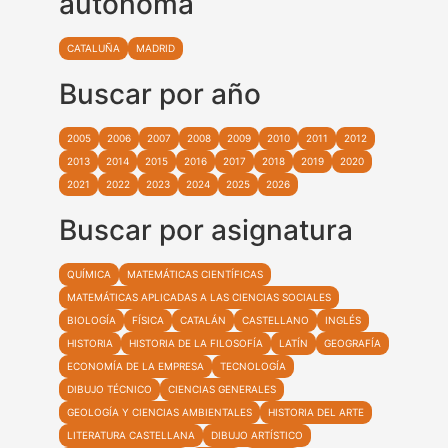
autónoma
CATALUÑA
MADRID
Buscar por año
2005
2006
2007
2008
2009
2010
2011
2012
2013
2014
2015
2016
2017
2018
2019
2020
2021
2022
2023
2024
2025
2026
Buscar por asignatura
QUÍMICA
MATEMÁTICAS CIENTÍFICAS
MATEMÁTICAS APLICADAS A LAS CIENCIAS SOCIALES
BIOLOGÍA
FÍSICA
CATALÁN
CASTELLANO
INGLÉS
HISTORIA
HISTORIA DE LA FILOSOFÍA
LATÍN
GEOGRAFÍA
ECONOMÍA DE LA EMPRESA
TECNOLOGÍA
DIBUJO TÉCNICO
CIENCIAS GENERALES
GEOLOGÍA Y CIENCIAS AMBIENTALES
HISTORIA DEL ARTE
LITERATURA CASTELLANA
DIBUJO ARTÍSTICO